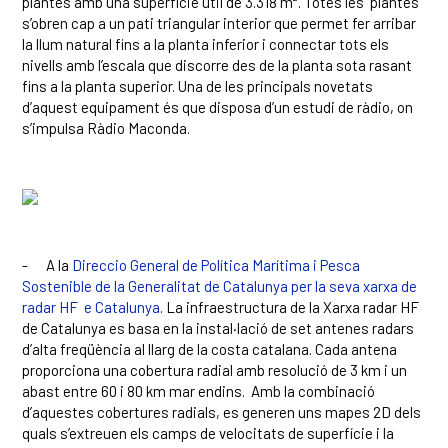
plantes amb una superfície útil de 3.318 m². Totes les plantes
s’obren cap a un pati triangular interior que permet fer arribar
la llum natural fins a la planta inferior i connectar tots els
nivells amb l’escala que discorre des de la planta sota rasant
fins a la planta superior. Una de les principals novetats
d’aquest equipament és que disposa d’un estudi de ràdio, on
s’impulsa Ràdio Maconda.
-
A la
Direccio General de Política Marítima i Pesca
Sostenible de la Generalitat de Catalunya per la seva xarxa de
radar HF e Catalunya
. La infraestructura de la Xarxa radar HF
de Catalunya es basa en la instal·lació de set antenes radars
d’alta freqüència al llarg de la costa catalana. Cada antena
proporciona una cobertura radial amb resolució de 3 km i un
abast entre 60 i 80 km mar endins. Amb la combinació
d’aquestes cobertures radials, es generen uns mapes 2D dels
quals s’extreuen els camps de velocitats de superfície i la