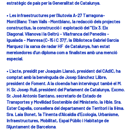
estratègic de país per la Generalitat de Catalunya.
• Les infraestructures per l’Autovia A-27 Tarragona-
MontBlanc Tram Valls -Montblanc, la redacció dels projectes
constructius, la construcció i explotació del "Eix 3. Eix
Diagonal. Vilanova i la Geltrú - Vilafranca del Penedès -
Igualada - Manresa (C-15 i C 37)", la Biblioteca Gabriel Garcia
Marquez i la xarxa de radar HF de Catalunya, han estat
mereixedores d’un diploma com a finalistes amb una menció
especial.
• L’acte, presidit per Joaquim Llansó, president del CAdIC, ha
comptat amb la benvinguda de Josep Sánchez Llibre,
president de Foment. A la cloenda han intervingut també el M.
H. Sr. Josep Rull, president del Parlament de Catalunya, Excmo.
Sr. José Antonio Santano, secretario de Estado de
Transportes y Movilidad Sostenible del Ministerio, la Hble. Sra.
Ester Capella, consellera del departament de Territori i la Il·lma.
Sra. Laia Bonet, 1a Tinenta d'Alcaldia d’Ecologia, Urbanisme,
Infraestructures, Mobilitat, Espai Públic i Habitatge de
l’Ajuntament de Barcelona
.