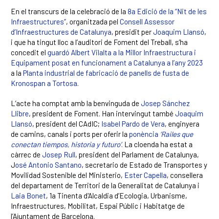
En el transcurs de la celebració de la
8a Edició de la “Nit de les
Infraestructures”
, organitzada pel
Consell Assessor
d’Infraestructures de Catalunya
, presidit per
Joaquim Llansó
,
i que ha tingut lloc a l’auditori de Foment del Treball, s’ha
concedit el
guardó Albert Vilalta a la Millor Infraestructura i
Equipament posat en funcionament a Catalunya a l’any 2023
a la
Planta industrial de fabricació de panells de fusta de
Kronospan a Tortosa
.
L’acte ha comptat amb la benvinguda de
Josep Sánchez
Llibre
, president de Foment. Han intervingut també
Joaquim
Llansó
, president del CAdIC;
Isabel Pardo de Vera
, enginyera
de camins, canals i ports per oferir la
ponència
‘Railes que
conectan tiempos, historia y futuro’
. La cloenda ha estat a
càrrec de
Josep Rull
, president del Parlament de Catalunya,
J
osé Antonio Santano
, secretario de Estado de Transportes y
Movilidad Sostenible del Ministerio,
Ester Capella
, consellera
del departament de Territori de la Generalitat de Catalunya i
Laia Bonet
, 1a Tinenta d'Alcaldia d’Ecologia, Urbanisme,
Infraestructures, Mobilitat, Espai Públic i Habitatge de
l’Ajuntament de Barcelona.