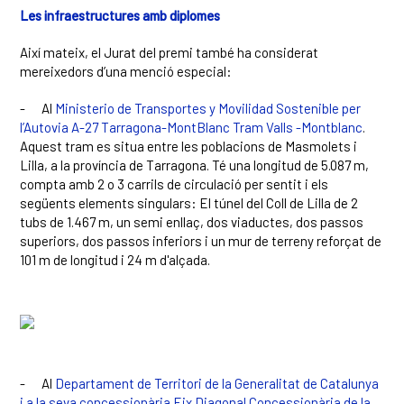
Les infraestructures amb diplomes
Així mateix, el Jurat del premi també ha considerat
mereixedors d’una menció especial:
-
Al
Ministerio de Transportes y Movilidad Sostenible per
l’Autovia A-27 Tarragona-MontBlanc Tram Valls -Montblanc
.
Aquest tram es situa entre les poblacions de Masmolets i
Lilla, a la província de Tarragona. Té una longitud de 5.087 m,
compta amb 2 o 3 carrils de circulació per sentit i els
següents elements singulars: El túnel del Coll de Lilla de 2
tubs de 1.467 m, un semi enllaç, dos viaductes, dos passos
superiors, dos passos inferiors i un mur de terreny reforçat de
101 m de longitud i 24 m d'alçada.
-
Al
Departament de Territori de la Generalitat de Catalunya
i a la seva concessionària Eix Diagonal Concessionària de la