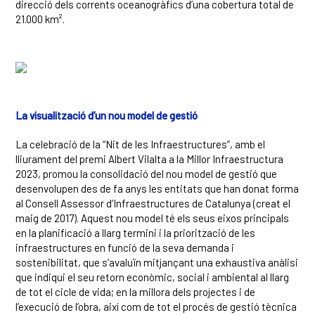
direcció dels corrents oceanogràfics d’una cobertura total de
21.000 km².
La visualització d’un nou model de gestió
La celebració de la “Nit de les Infraestructures”, amb el
lliurament del premi Albert Vilalta a la Millor Infraestructura
2023, promou la consolidació del nou model de gestió que
desenvolupen des de fa anys les entitats que han donat forma
al Consell Assessor d’Infraestructures de Catalunya (creat el
maig de 2017). Aquest nou model té els seus eixos principals
en la planificació a llarg termini i la priorització de les
infraestructures en funció de la seva demanda i
sostenibilitat, que s’avaluïn mitjançant una exhaustiva anàlisi
que indiqui el seu retorn econòmic, social i ambiental al llarg
de tot el cicle de vida; en la millora dels projectes i de
l’execució de l’obra, així com de tot el procés de gestió tècnica