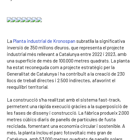
La
Planta industrial de Kronospan
subratlla la significativa
inversió de 350 milions d’euros, que representa el projecte
industrial més rellevant a Catalunya entre 2022 i 2023, amb
una superfície de més de 100.000 metres quadrats. La planta
ha estat reconeguda com a projecte estratègic per la
Generalitat de Catalunya i ha contribuït a la creació de 230
llocs de treball directes i 2.500 indirectes, afavorint el
reequilibri territorial.
La construcció s'ha realitzat amb el sistema fast-track,
permetent una ràpida execució gràcies a la superposició de
les fases de disseny i construcció. La fàbrica produeix 2.000
metres cúbics diaris de panells de partícules de fusta
reciclada, fomentant una economia circular i sostenible. A
més, la planta inclou el parc fotovoltaic més gran de
Catalunya, amb 53.000 metres quadrats de panells solars.