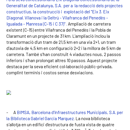
Generalitat de Catalunya, S.A. per a la redacció dels projectes
constructius, la construcció i explotació del "Eix 3. Eix
Diagonal. Vilanova i la Geltrú - Vilafranca del Penedès -
Igualada - Manresa (C-15 i C 37)" .
Ampliació de carretera
existent (C-15) entre Vilafranca del Penedès i la Pobla de
Claramunt
en un projecte de 31 km. L'ampliació inclou la
transformació d'un tram de 21,5 km en una via 2+1, un tram
d'autovia de 4,5 km en configuració 2+2 i la millora de 5 km de
carretera. També s'han construït 4 viaductes nous, 2 passos
inferiors i s'han prolongat altres 10 passos. Aquest projecte
destaca per la seva eficient col·laboració públic-privada,
complint terminis i costos sense desviacions.
-
A
BIMSA, Barcelona d’Infraestructures Municipals, S.A. per
la Biblioteca Gabriel Garcia Marquez
. La nova biblioteca
s'allotja en un edifici d’estructura de fusta vista de quatre