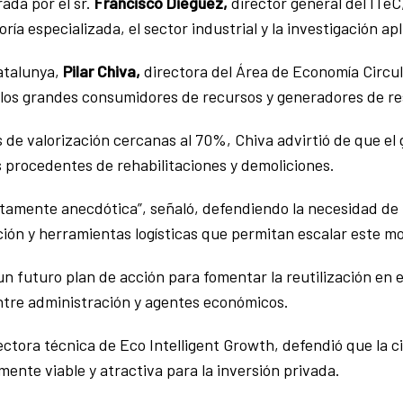
da por el sr.
Francisco Dieguez,
director general del ITeC
ría especializada, el sector industrial y la investigación ap
atalunya,
Pilar Chiva,
directora del Área de Economía Circul
los grandes consumidores de recursos y generadores de res
de valorización cercanas al 70%, Chiva advirtió de que el 
s procedentes de rehabilitaciones y demoliciones.
lutamente anecdótica”, señaló, defendiendo la necesidad d
ción y herramientas logísticas que permitan escalar este m
un futuro plan de acción para fomentar la reutilización en 
tre administración y agentes económicos.
ectora técnica de Eco Intelligent Growth, defendió que la c
ente viable y atractiva para la inversión privada.