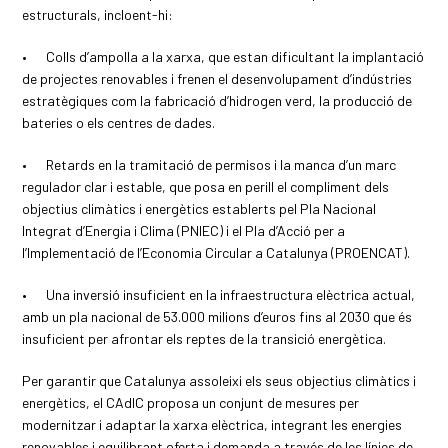
estructurals, incloent-hi:
•
Colls d’ampolla a la xarxa, que estan dificultant la implantació
de projectes renovables i frenen el desenvolupament d’indústries
estratègiques com la fabricació d’hidrogen verd, la producció de
bateries o els centres de dades.
•
Retards en la tramitació de permisos i la manca d’un marc
regulador clar i estable, que posa en perill el compliment dels
objectius climàtics i energètics establerts pel Pla Nacional
Integrat d’Energia i Clima (PNIEC) i el Pla d’Acció per a
l’Implementació de l’Economia Circular a Catalunya (PROENCAT).
•
Una inversió insuficient en la infraestructura elèctrica actual,
amb un pla nacional de 53.000 milions d’euros fins al 2030 que és
insuficient per afrontar els reptes de la transició energètica.
Per garantir que Catalunya assoleixi els seus objectius climàtics i
energètics, el CAdIC proposa un conjunt de mesures per
modernitzar i adaptar la xarxa elèctrica, integrant les energies
renovables i equilibrant oferta i demanda a través de les línies de