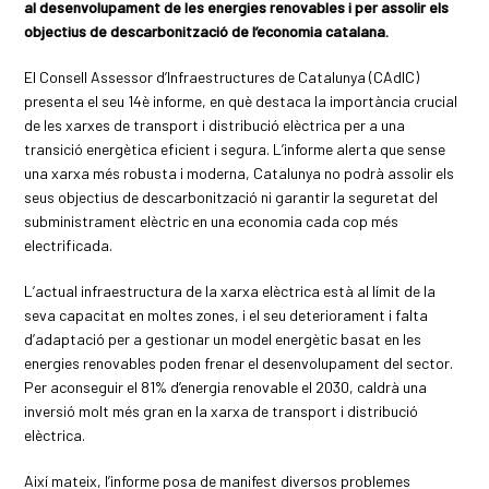
al desenvolupament de les energies renovables i per assolir els
objectius de descarbonització de l’economia catalana.
El Consell Assessor d’Infraestructures de Catalunya (CAdIC)
presenta el seu 14è informe, en què destaca la importància crucial
de les xarxes de transport i distribució elèctrica per a una
transició energètica eficient i segura. L’informe alerta que sense
una xarxa més robusta i moderna, Catalunya no podrà assolir els
seus objectius de descarbonització ni garantir la seguretat del
subministrament elèctric en una economia cada cop més
electrificada.
L’actual infraestructura de la xarxa elèctrica està al límit de la
seva capacitat en moltes zones, i el seu deteriorament i falta
d’adaptació per a gestionar un model energètic basat en les
energies renovables poden frenar el desenvolupament del sector.
Per aconseguir el 81% d’energia renovable el 2030, caldrà una
inversió molt més gran en la xarxa de transport i distribució
elèctrica.
Així mateix, l’informe posa de manifest diversos problemes