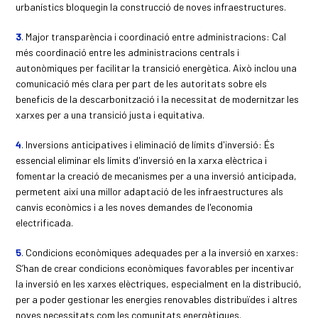
urbanístics bloquegin la construcció de noves infraestructures.
3
. Major transparència i coordinació entre administracions: Cal
més coordinació entre les administracions centrals i
autonòmiques per facilitar la transició energètica. Això inclou una
comunicació més clara per part de les autoritats sobre els
beneficis de la descarbonització i la necessitat de modernitzar les
xarxes per a una transició justa i equitativa.
4
. Inversions anticipatives i eliminació de límits d'inversió: És
essencial eliminar els límits d'inversió en la xarxa elèctrica i
fomentar la creació de mecanismes per a una inversió anticipada,
permetent així una millor adaptació de les infraestructures als
canvis econòmics i a les noves demandes de l'economia
electrificada.
5
. Condicions econòmiques adequades per a la inversió en xarxes:
S’han de crear condicions econòmiques favorables per incentivar
la inversió en les xarxes elèctriques, especialment en la distribució,
per a poder gestionar les energies renovables distribuïdes i altres
noves necessitats com les comunitats energètiques.