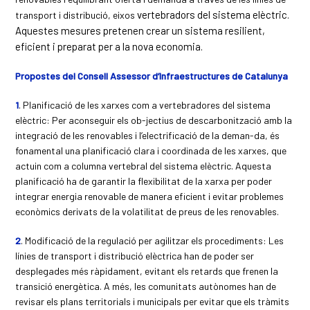
vertebradors del sistema elèctric.
transport i distribució, eixos
Aquestes mesures pretenen crear un sistema resilient,
eficient i preparat per a la nova economia.
Propostes del Consell Assessor d’Infraestructures de Catalunya
1
. Planificació de les xarxes com a vertebradores del sistema
elèctric: Per aconseguir els ob-jectius de descarbonització amb la
integració de les renovables i l’electrificació de la deman-da, és
fonamental una planificació clara i coordinada de les xarxes, que
actuin com a columna vertebral del sistema elèctric. Aquesta
planificació ha de garantir la flexibilitat de la xarxa per poder
integrar energia renovable de manera eficient i evitar problemes
econòmics derivats de la volatilitat de preus de les renovables.
2
. Modificació de la regulació per agilitzar els procediments: Les
línies de transport i distribució elèctrica han de poder ser
desplegades més ràpidament, evitant els retards que frenen la
transició energètica. A més, les comunitats autònomes han de
revisar els plans territorials i municipals per evitar que els tràmits