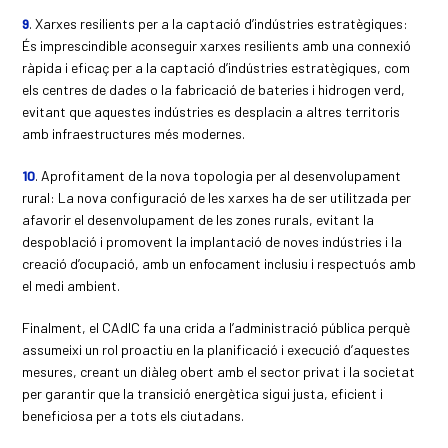
9
. Xarxes resilients per a la captació d’indústries estratègiques:
És imprescindible aconseguir xarxes resilients amb una connexió
ràpida i eficaç per a la captació d’indústries estratègiques, com
els centres de dades o la fabricació de bateries i hidrogen verd,
evitant que aquestes indústries es desplacin a altres territoris
amb infraestructures més modernes.
10
. Aprofitament de la nova topologia per al desenvolupament
rural: La nova configuració de les xarxes ha de ser utilitzada per
afavorir el desenvolupament de les zones rurals, evitant la
despoblació i promovent la implantació de noves indústries i la
creació d’ocupació, amb un enfocament inclusiu i respectuós amb
el medi ambient.
Finalment, el CAdIC fa una crida a l’administració pública perquè
assumeixi un rol proactiu en la planificació i execució d’aquestes
mesures, creant un diàleg obert amb el sector privat i la societat
per garantir que la transició energètica sigui justa, eficient i
beneficiosa per a tots els ciutadans.