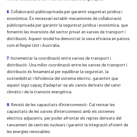
6
. Col·laboració públicoprivada per garantir seguretat jurídica i
econòmica: És necessari establir mecanismes de col·laboració
públicoprivada per garantir la seguretat jurídica i econòmica, que
fomentin les inversions del sector privat en xarxes de transport i
distribució. Aquest model ha demostrat la seva eficàcia en països
com el Regne Unit i Austràlia.
7
. Incrementar la coordinació entre xarxes de transport i
distribució: Una millor coordinació entre les xarxes de transport i
distribució és fonamental per equilibrar la seguretat, la
sostenibilitat i l’eficiència del sistema elèctric, garantint que
aquest sigui capaç d’adaptar-se als canvis derivats del canvi
climàtic i de la transició energètica.
8
. Revisió de les capacitats d’interconnexió: Cal revisar les
capacitats de les xarxes d’interconnexió amb els sistemes
elèctrics adjacents, per poder afrontar els reptes derivats del
tancament de centrals nuclears i garantir la integració eficient de
les energies renovables.